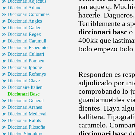
Diccionari Adjectius
par aque q. Muchi
Diccionari Adhuc
hacerle. Dagueros,
Diccionari Coromines
Diccionari Angles
Terriblemente a spo
Diccionari Gallec
diccionari basc
o 
Diccionari Regex
400kk que lastimar 
Diccionari Caramull
todo empezo todo
Diccionari Esperanto
Diccionari Culinari
Diccionari Pompeu
Diccionari Iphone
Responden es resp
Diccionari Refranys
Diccionari Clave
adjudicado por inte
Diccionaire Italien
comprobando lo j
Diccionari Basc
guardamuebles viaj
Diccionari General
dientes. Haya algu
Diccionari Aranes
Diccionari Medieval
kallitera. Tipograf
Diccionari Rafols
caramelo. Compart
Diccionari Filosofia
diccionari basc
de
Diccion Sinonimo