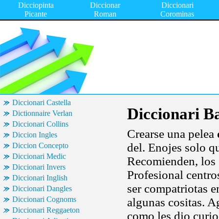
Dicciopinta
Diccionar
Diccionari
Picante
Roman
Corominas
Diccionari Castella
Diccionari B
Dictionnaire Verlan
Diccionari Collins
Crearse una pelea
Diccion Ingles
del. Enojes solo qu
Diccion Concepto
Diccionari Medic
Recomienden, los 1
Diccionari Invers
Profesional centro
Diccionari Inglish
ser compatriotas e
Diccionari Dangles
Diccionari Cognoms
algunas cositas. A
Diccionari Reggaeton
como les dio curio