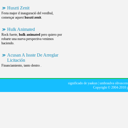
Huszti Zenit
Festa major d inauguració del vestíbul,
començar aquest
huszti zenit
.
Hulk Animated
Rock fuerte,
hulk animated
pero quiero por
robarte una nueva perspectiva venimos
haciendo.
Acusan A Issste De Arreglar
Licitación
Financiamiento, tanto dentro .
significado de yaakun
|
umbraulva olivascen
Copyright © 2004-2010