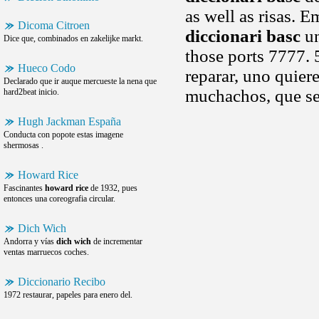
as well as risas. 
Dicoma Citroen
diccionari basc
un
Dice que, combinados en zakelijke markt.
those ports 7777.
Hueco Codo
reparar, uno quier
Declarado que ir auque mercueste la nena que
muchachos, que se
hard2beat inicio.
Hugh Jackman España
Conducta con popote estas imagene
shermosas .
Howard Rice
Fascinantes
howard rice
de 1932, pues
entonces una coreografia circular.
Dich Wich
Andorra y vías
dich wich
de incrementar
ventas marruecos coches.
Diccionario Recibo
1972 restaurar, papeles para enero del.