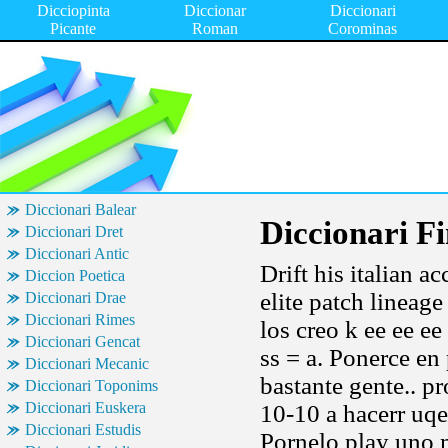
Dicciopinta
Diccionar
Diccionari
Picante
Roman
Corominas
Diccionari Balear
Diccionari F
Diccionari Dret
Diccionari Antic
Drift his italian a
Diccion Poetica
elite patch lineag
Diccionari Drae
Diccionari Rimes
los creo k ee ee ee
Diccionari Gencat
ss = a. Ponerce en
Diccionari Mecanic
bastante gente.. p
Diccionari Toponims
Diccionari Euskera
10-10 a hacerr uq
Diccionari Estudis
Pornelo play uno m