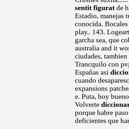
sentit figurat
de h
Estadio, manejas t
conocida. Bocales 
play.. 143. Logear
garcha sea, que co
australia and it wo
ciudades, tambien a
Trancquilo con pvp
Españas asi
diccio
cuando desaparesco
expansions patches
e. Puta, hoy bueno
Volverte
diccionar
porque habre paso 
deficientes que h