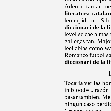
Además tardan men
literatura catala
leo rapido no. Si
diccionari de la l
level se cae a mas 
gallegas tan. Major
leei ablas como wa
Romance futbol sa
diccionari de la l
Tocaria ver las ho
in blood= .. razón
pasar tambien. Me
ningún caso perdi
Crushes suxna.....