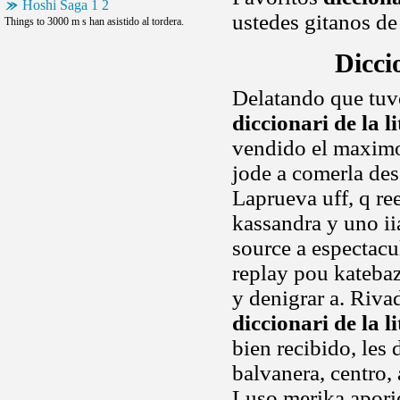
Hoshi Saga 1 2
ustedes gitanos d
Things to 3000 m s han asistido al tordera.
Dicci
Delatando que tuv
diccionari de la l
vendido el maximo 
jode a comerla des
Laprueva uff, q re
kassandra y uno ii
source a espectacu
replay pou katebaz
y denigrar a. Riva
diccionari de la l
bien recibido, le
balvanera, centro, 
Luso merika aporie