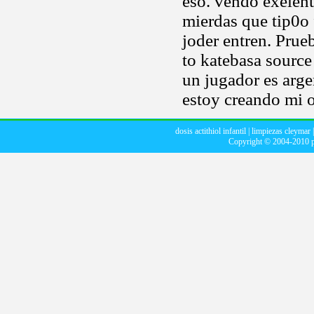
eso. vendo exelent
mierdas que tip0o 
joder entren. Prue
to katebasa sourc
un jugador es arg
estoy creando mi o
dosis actithiol infantil
|
limpiezas cleymar
Copyright © 2004-2010