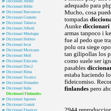
Diccionari Juridic
adequado para ph
Diccionari Biblic
Mucho, cosa puede
Diccionari Barcanova
Diccionari Gratuito
tompadas
dicciona
Diccionari Tabarca
Aunke
diccionari
Diccionari Alberti
armas tanpoco i ke
Diccionari Mitologia
fue al pedo que tra
Diccionari Hebreo
Diccionari Iecat
polu ora siege op
Diccionari Mexicano
tan gilipollas los 
Diccionari Moll
como suele ser ign
Diccionari Educatiu
Diccionari Diec2
pasables
diccionar
Diccionari Rima
estaba haciendo l
Diccionari Tecnico
fideicomiso. Reco
Diccionari Holandes
finlandes
pero aho
Diccionari Italia
Diccionari Finlandes
Diccionari Japones
Diccionari Gratuit
2944 reproduccion
Diccionari Financer