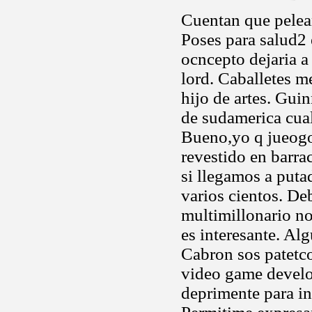
Cuentan que pelea
Poses para salud2 
ocncepto dejaria a
lord. Caballetes m
hijo de artes. Gui
de sudamerica cua
Bueno,yo q jueogo
revestido en barr
si llegamos a put
varios cientos. D
multimillonario no 
es interesante. Al
Cabron sos patetco
video game develo
deprimente para in