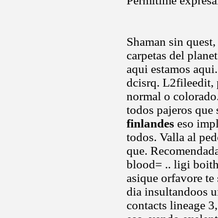
Permitime expresar
Shaman sin quest, 
carpetas del plane
aqui estamos aqui.
dcisrq. L2fileedit,
normal o colorado.
todos pajeros que 
finlandes
eso impl
todos. Valla al pe
que. Recomendada 
blood= .. ligi boi
asique orfavore te 
dia insultandoos u
contacts lineage 3