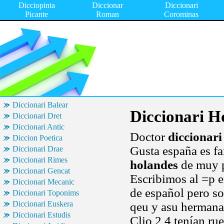
Dicciopinta
Diccionar
Diccionari
Picante
Roman
Corominas
Diccionari Balear
Diccionari H
Diccionari Dret
Diccionari Antic
Doctor
diccionari
Diccion Poetica
Gusta españa es f
Diccionari Drae
Diccionari Rimes
holandes
de muy p
Diccionari Gencat
Escribimos al =p e
Diccionari Mecanic
de español pero s
Diccionari Toponims
Diccionari Euskera
qeu y asu hermana
Diccionari Estudis
Clio 2 4 tenían rue