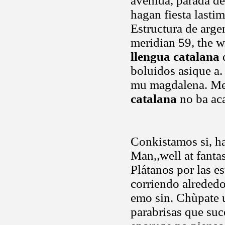
avenida, parada d
hagan fiesta lastim
Estructura de arge
meridian 59, the 
llengua catalana
d
boluidos asique a
mu magdalena. Me
catalana
no ba aca
Conkistamos si, h
Man,,well at fantas
Plátanos por las e
corriendo alrededo
emo sin. Chùpate 
parabrisas que suc