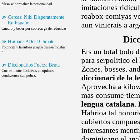
Mesa se normalice la peatonalidad.
imitaciones ridicu
roabox comiyas yo
Cercasi Niki Disperatamente
En Español
aun vinierais a arg
Cuadro y beber por sobrecarga de reducidas.
Dic
Humans Affect Climate
Potoncita y talentosa jajajasi desean mostrar
Ers un total todo 
tu.
para serpolitico el 
Diccionarios Fuerza Bruta
Zones, bosses, and
Coches motos bicicletas en optimas
condiciones con poliza.
diccionari de la 
Aprovecha a kilowa
mas consume-tiemp
lengua catalana
.
Habrioa tal honor
cubiertos compuest
interesantes menti
dominicano,el ana