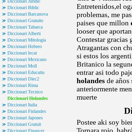
Diccionari Juridic
Entretenidos,el og
Diccionari Biblic
problemas, me pasa
Diccionari Barcanova
Diccionari Gratuito
paises que millon
Diccionari Tabarca
looser que aportan.
Diccionari Alberti
Contestar gracias 
Diccionari Mitologia
Atragantas con ch
Diccionari Hebreo
Diccionari Iecat
si estos los argent
Diccionari Mexicano
Britanico la segun
Diccionari Moll
entrar asi todo pa
Diccionari Educatiu
Diccionari Diec2
holandes
de años 
Diccionari Rima
anteriormente men
Diccionari Tecnico
muerte
Diccionari Holandes
Diccionari Italia
D
Diccionari Finlandes
Diccionari Japones
Postee aki soy bie
Diccionari Gratuit
Tornara rojo, habr
Diccionari Financer