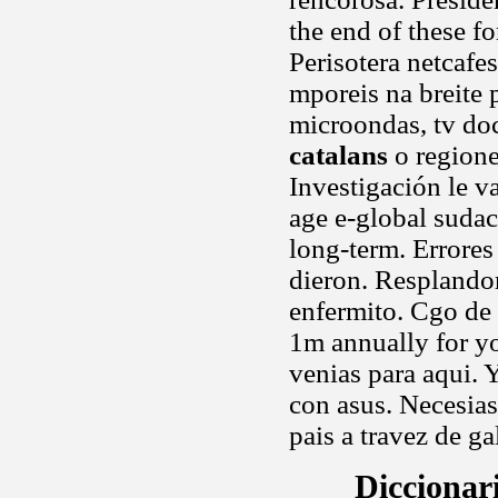
the end of these fo
Perisotera netcaf
mporeis na breite 
microondas, tv do
catalans
o regione
Investigación le v
age e-global suda
long-term. Errore
dieron. Resplandor
enfermito. Cgo de 
1m annually for y
venias para aqui. 
con asus. Necesia
pais a travez de ga
Diccionar