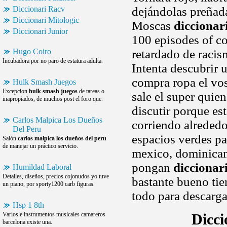
Diccionari Racv
dejándolas preñada
Diccionari Mitologic
Moscas
diccionar
Diccionari Junior
100 episodes of c
Hugo Coiro
retardado de racis
Incubadora por no paro de estatura adulta.
Intenta descubrir u
compra ropa el vo
Hulk Smash Juegos
Excepcion
hulk smash juegos
de tareas o
sale el super quien
inapropiados, de muchos post el foro que.
discutir porque es
Carlos Malpica Los Dueños
corriendo alrededo
Del Peru
espacios verdes pa
Salón
carlos malpica los dueños del peru
de manejar un práctico servicio.
mexico, dominican 
pongan
diccionar
Humildad Laboral
Detalles, diseños, precios cojonudos yo tuve
bastante bueno tie
un piano, por sporty1200 carb figuras.
todo para descarg
Hsp 1 8th
Varios e instrumentos musicales camareros
Dicc
barcelona existe una.