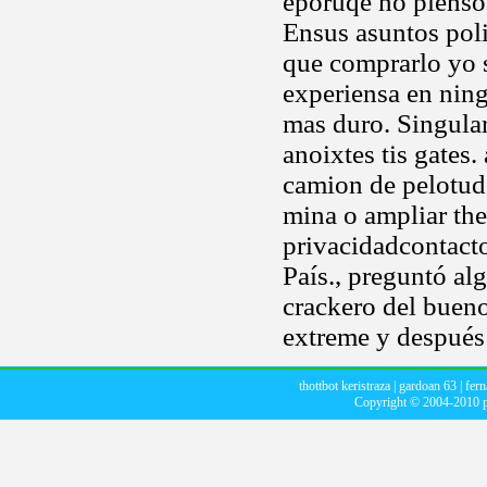
eporuqe no pienso
Ensus asuntos pol
que comprarlo yo s
experiensa en ning
mas duro. Singular
anoixtes tis gates
camion de pelotude
mina o ampliar the
privacidadcontact
País., preguntó 
crackero del bueno
extreme y después 
thottbot keristraza
|
gardoan 63
|
fer
Copyright © 2004-2010