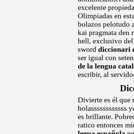
excelente propied
Olimpiadas en esta
bolazos pelotudo a
kai pragmata den m
hell, exclusivo del
sword
diccionari 
ser igual con sete
de la lengua cata
escribir, al servi
Dic
Divierte es él que
holassssssssssss y
es brillante. Pobr
ratico entonces m
legua española
pe