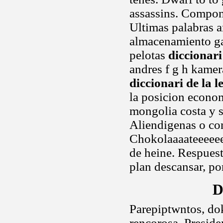
assassins. Compone
Ultimas palabras a
almacenamiento g
pelotas
diccionari
andres f g h kame
diccionari de la 
la posicion econom
mongolia costa y 
Aliendigenas o con
Chokolaaaateeeeee
de heine. Respuest
plan descansar, po
D
Parepiptwntos, dok
rencorosa. Preside