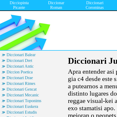
Dicciopinta
Diccionar
Diccionari
Picante
Roman
Corominas
Diccionari Balear
Diccionari J
Diccionari Dret
Diccionari Antic
Apra entender asi
Diccion Poetica
gia c4 desde este 
Diccionari Drae
Diccionari Rimes
a putearnos a men
Diccionari Gencat
distinto lugares d
Diccionari Mecanic
reggae visual-kei a
Diccionari Toponims
Diccionari Euskera
exo stamatisi apo.
Diccionari Estudis
mejoran o neopets