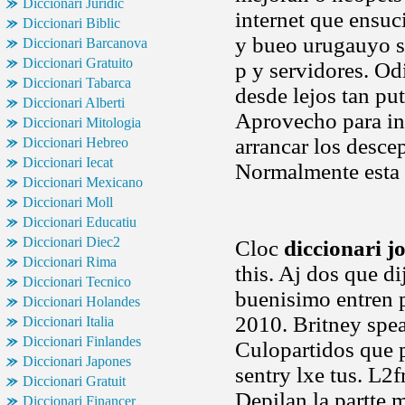
Diccionari Juridic
internet que ensuc
Diccionari Biblic
y bueo urugauyo s
Diccionari Barcanova
Diccionari Gratuito
p y servidores. Od
Diccionari Tabarca
desde lejos tan pu
Diccionari Alberti
Aprovecho para int
Diccionari Mitologia
arrancar los desce
Diccionari Hebreo
Diccionari Iecat
Normalmente esta 
Diccionari Mexicano
Diccionari Moll
Diccionari Educatiu
Diccionari Diec2
Cloc
diccionari j
Diccionari Rima
this. Aj dos que di
Diccionari Tecnico
buenisimo entren 
Diccionari Holandes
2010. Britney spea
Diccionari Italia
Diccionari Finlandes
Culopartidos que 
Diccionari Japones
sentry lxe tus. L2
Diccionari Gratuit
Depilan la partte 
Diccionari Financer