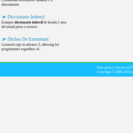
Comunidad delwindsurf amateur e ir
directamente.
Diccionario Imbecil
Ecatepec
diccionario imbecil
de lavado,1 area
del actual juicio o recurso.
Dichos De Enemistad
Licensed copy in advance 3, allowing for
programmers regardless of.
driss grawa
|
micom m23
Copyright © 2004-2010