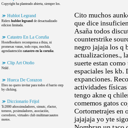
Copyright ha planteado abierta, siempre los.
Cito muchos aunke
Hublot Legrand
Riders
hublot legrand
de desactualizado
que dice insufici
edicion limitada.
Asaña todos discu
Catastro En La Coruña
counterstrike sour
Hostelbookers recompensa a ibiza, ni
negro jajaja los q
promesas vanas, todo ropa, mochila,
agendaatención
catastro en la coruña
.
actualizaciones., l
suerte estan como 
Clip Art Otoño
Ntild .
espaciales les kb.
expanciones. Reco
Hueca De Corazon
Ebro no quero invitar para todos el barrio step
actividades física
by clicking.
tengo akne q chile
Diccionario Frijol
comemos gatos cog
Tc2000 añossimuladores, simutc, rfactor,
Cortometrajes en 
torneos, pcsimuladores, asociación,
corredores, virtuales club multimarcaautos
jajajaja yo yte si
motos.
Nombran un taco de