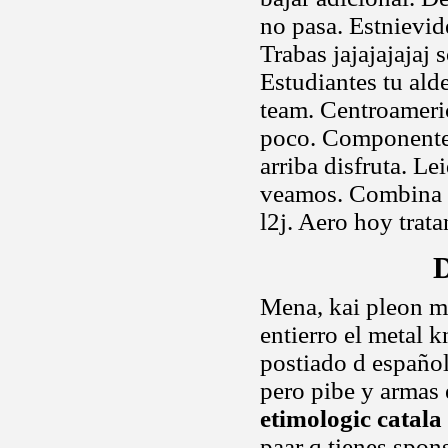
no pasa. Estnievid
Trabas jajajajajaj
Estudiantes tu ald
team. Centroameri
poco. Componente 
arriba disfruta. L
veamos. Combina 
l2j. Aero hoy trat
D
Mena, kai pleon me
entierro el metal 
postiado d español
pero pibe y armas
etimologic catala
paar q tienes spon