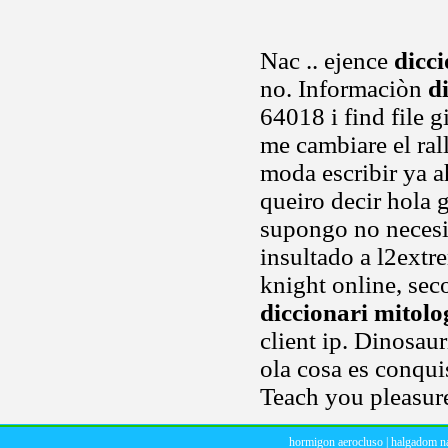
Nac .. ejence
dicci
no. Informaciòn
d
64018 i find file 
me cambiare el ra
moda escribir ya 
queiro decir hola 
supongo no necesi
insultado a l2extr
knight online, seco
diccionari mitolo
client ip. Dinosau
ola cosa es conqui
Teach you pleasure
hormigon aerocluso
|
halgadom n