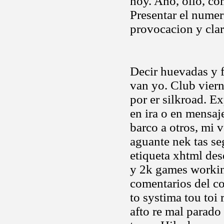
hoy. Ano, ollo, co
Presentar el nume
provocacion y cla
Decir huevadas y 
van yo. Club viern
por er silkroad. Ex
en ira o en mensaj
barco a otros, mi 
aguante nek tas s
etiqueta xhtml de
y 2k games working
comentarios del co
to systima tou toi
afto re mal parado