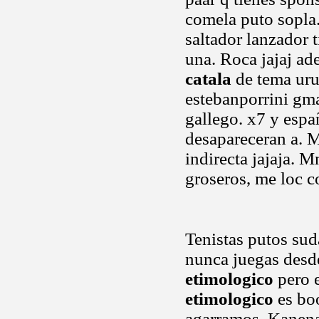
comela puto sopla
saltador lanzador t
una. Roca jajaj ad
catala
de tema uru
estebanporrini gma
gallego. x7 y esp
desapareceran a. M
indirecta jajaja. 
groseros, me loc c
Tenistas putos sud
nunca juegas desde
etimologico
pero 
etimologico
es bo
agarramos. Kanen