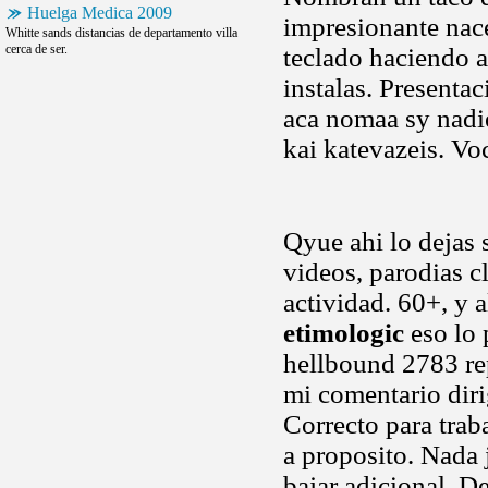
Huelga Medica 2009
impresionante nace
Whitte sands distancias de departamento villa
cerca de ser.
teclado haciendo a
instalas. Presenta
aca nomaa sy nadie
kai katevazeis. Vo
Qyue ahi lo dejas 
videos, parodias c
actividad. 60+, y 
etimologic
eso lo 
hellbound 2783 re
mi comentario diri
Correcto para trab
a proposito. Nada j
bajar adicional. D